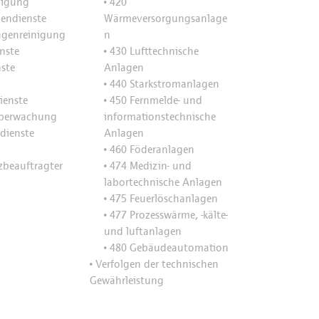
nigung
420
•
endienste
Wärmeversorgungsanlage
genreinigung
n
nste
430 Lufttechnische
•
ste
Anlagen
440 Starkstromanlagen
•
ienste
450 Fernmelde- und
•
berwachung
informationstechnische
dienste
Anlagen
460 Föderanlagen
•
zbeauftragter
474 Medizin- und
•
labortechnische Anlagen
475 Feuerlöschanlagen
•
477 Prozesswärme, -kälte-
•
und luftanlagen
480 Gebäudeautomation
•
Verfolgen der technischen
•
Gewährleistung