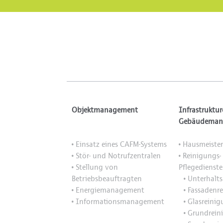
Objektmanagement
Infrastruktur
Gebäudeman
Einsatz eines CAFM-Systems
Hausmeister
•
•
Stör- und Notrufzentralen
Reinigungs-
•
•
Stellung von
Pflegedienste
•
Betriebsbeauftragten
Unterhalts
•
Energiemanagement
Fassadenr
•
•
Informationsmanagement
Glasreini
•
•
Grundrein
•