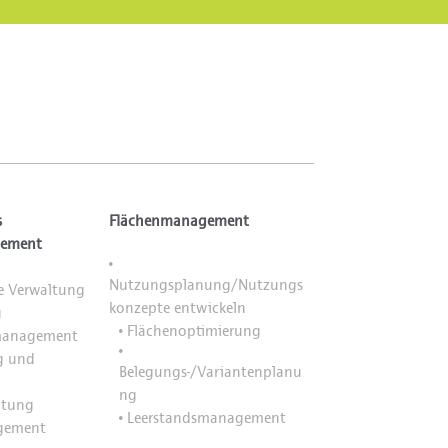
s
Flächenmanagement
ement
•
Nutzungsplanung/Nutzungs
 Verwaltung
konzepte entwickeln
g
Flächenoptimierung
•
management
•
g und
Belegungs-/Variantenplanu
ng
ltung
Leerstandsmanagement
•
gement