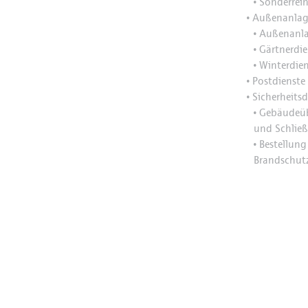
Sonderrei
•
Außenanlag
•
Außenanla
•
Gärtnerdie
•
Winterdien
•
Postdienste
•
Sicherheitsd
•
Gebäudeü
•
und Schließ
Bestellung
•
Brandschut