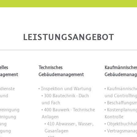
LEISTUNGSANGEBOT
elles
Technisches
Kaufmännische
agement
Gebäudemanagement
Gebäudemanag
dienste
Inspektion und Wartung
Kaufmännische
•
•
 und
300 Bautechnik - Dach
und Controllin
•
und Fach
Beschaffungs
•
reinigung
400 Bauwerk - Technische
Kostenplanun
•
•
einigung
Anlagen
Kontrolle
gung
410 Abwasser-, Wasser-,
Objektbuchha
•
•
igung
Gasanlagen
Vertragsmana
•