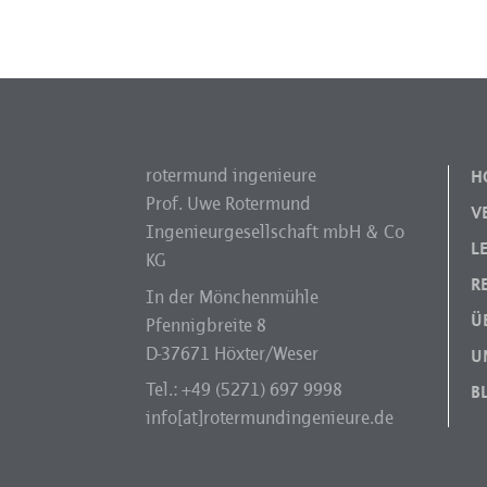
rotermund ingenieure
H
Prof. Uwe Rotermund
V
Ingenieurgesellschaft mbH & Co
L
KG
R
In der Mönchenmühle
Ü
Pfennigbreite 8
D-37671 Höxter/Weser
U
Tel.: +49 (5271) 697 9998
B
info[at]rotermundingenieure.de