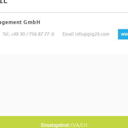
IL
nagement GmbH
Tel. +49 30 / 756 87 77- 0
Email
info@gig24.com
ww
Einsatzgebiet:
D/A/CH