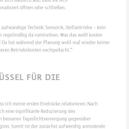
t sich dadurch aus, dass sie sich
matisiert öffnen oder schließen.
n aufwändige Technik: Sensorik, Stellantriebe – kein
rer regelmäßig da rumtreiben. Was das wohl kosten
‘! Da hat während der Planung wohl mal wieder keiner
teren Betriebskosten nachgedacht.“
ÜSSEL FÜR DIE
s ich meine ersten Eindrücke relativieren: Nach
ch eine signifikante Reduzierung des
ch besseren Tageslichtversorgung gegenüber
egion. Somit ist der zunächst aufwendig anmutende