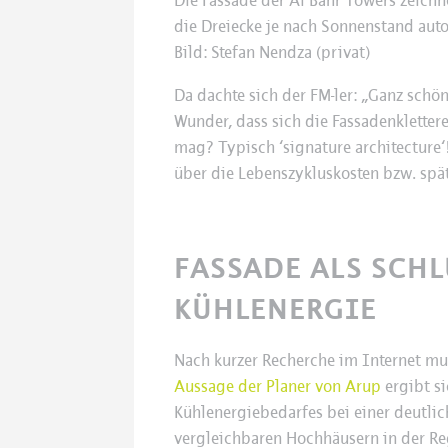
Die Fassade der Al Bahr Towers zeichne
die Dreiecke je nach Sonnenstand auto
Bild: Stefan Nendza (privat)
Da dachte sich der FM-ler: „Ganz schö
Wunder, dass sich die Fassadenklette
mag? Typisch ‘signature architecture
über die Lebenszykluskosten bzw. spä
FASSADE ALS SCHL
KÜHLENERGIE
Nach kurzer Recherche im Internet mus
Aussage der Planer von Arup
ergibt si
Kühlenergiebedarfes bei einer deutli
vergleichbaren Hochhäusern in der R