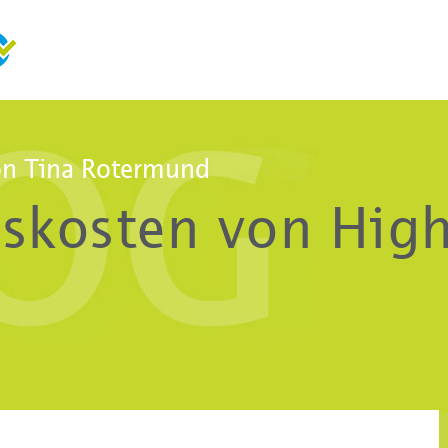
n Tina Rotermund
skosten von High