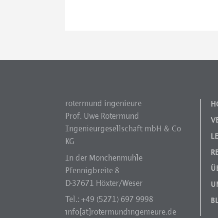
rotermund ingenieure
H
Prof. Uwe Rotermund
V
Ingenieurgesellschaft mbH & Co
L
KG
R
In der Mönchenmühle
Ü
Pfennigbreite 8
D-37671 Höxter/Weser
U
Tel.: +49 (5271) 697 9998
B
info[at]rotermundingenieure.de