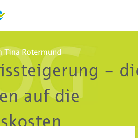
 Tina Rotermund
issteigerung – di
en auf die
uskosten