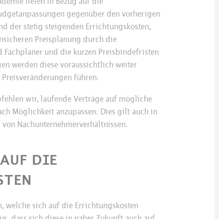
demie fielen in Bezug auf die
Budgetanpassungen gegenüber den vorherigen
d der stetig steigenden Errichtungskosten,
nsicheren Preisplanung durch die
d Fachplaner und die kurzen Preisbindefristen
en werden diese voraussichtlich weiter
 Preisveränderungen führen.
ehlen wir, laufende Verträge auf mögliche
ch Möglichkeit anzupassen. Dies gilt auch in
g von Nachunternehmerverhältnissen.
AUF DIE
STEN
, welche sich auf die Errichtungskosten
s, dass sich diese in naher Zukunft auch auf