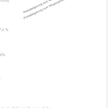
chung
7,6 %
,6%
–
)