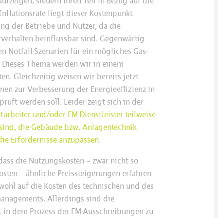
ufzeigen, steuern ihren Teil in Bezug auf die
nflationsrate liegt dieser Kostenpunkt
ng der Betriebe und Nutzer, da die
verhalten beinflussbar sind. Gegenwärtig
n Notfall-Szenarien für ein mögliches Gas-
. Dieses Thema werden wir in einem
en. Gleichzeitig weisen wir bereits jetzt
men zur Verbesserung der Energieeffizienz in
üft werden soll. Leider zeigt sich in der
tarbeiter und/oder FM-Dienstleister teilweise
e sind, die Gebäude bzw. Anlagentechnik
 die Erfordernisse anzupassen
.
dass die Nutzungskosten – zwar nicht so
osten – ähnliche Preissteigerungen erfahren
wohl auf die Kosten des technischen und des
anagements. Allerdings sind die
t in dem Prozess der FM-Ausschreibungen zu