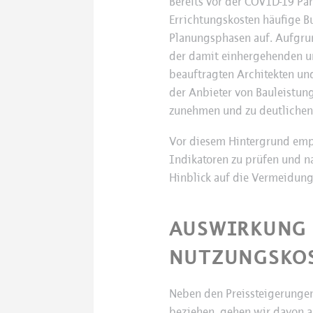
Bereits vor der COVID-19 Pan
Errichtungskosten häufige 
Planungsphasen auf. Aufgrun
der damit einhergehenden u
beauftragten Architekten un
der Anbieter von Bauleistung
zunehmen und zu deutlichen
Vor diesem Hintergrund empf
Indikatoren zu prüfen und na
Hinblick auf die Vermeidun
AUSWIRKUNG 
NUTZUNGSKO
Neben den Preissteigerungen
beziehen, gehen wir davon au